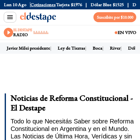
Oficial
Lun 10 Ago
$1520
Cotizaciones
Dólar Tarjeta
$1976
Dólar Blue
$1525
Dólar C
Suscribite por $10.000
EL DESTAPE
EN VIVO
RADIO
Javier Milei presidente
Ley de Tierras
Boca
River
Dólar h
Noticias de Reforma Constitucional -
El Destape
Todo lo que Necesitás Saber sobre Reforma
Constitucional en Argentina y en el Mundo.
Las Noticias de Última Hora, Verídicas y sin