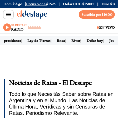
eta
Dom 9 Ago
$1976
Dólar Blue
Cotizaciones
$1525
Dólar CCL
$1580.7
Euro
$1688.0
Suscribite por $10.000
EL DESTAPE
EN VIVO
RADIO
i presidente
Ley de Tierras
Boca
River
Dólar hoy
Javier
Noticias de Ratas - El Destape
Todo lo que Necesitás Saber sobre Ratas en
Argentina y en el Mundo. Las Noticias de
Última Hora, Verídicas y sin Censuras de
Ratas. Periodismo Relevante.