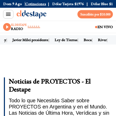
Dom 9 Ago
Dólar Oficial
Cotizaciones
$1520
Dólar Tarjeta
$1976
Dólar Blue
$1525
Suscribite por $10.000
EL DESTAPE
EN VIVO
RADIO
hoy
Javier Milei presidente
Ley de Tierras
Boca
River
Dó
Noticias de PROYECTOS - El
Destape
Todo lo que Necesitás Saber sobre
PROYECTOS en Argentina y en el Mundo.
Las Noticias de Última Hora, Verídicas y sin