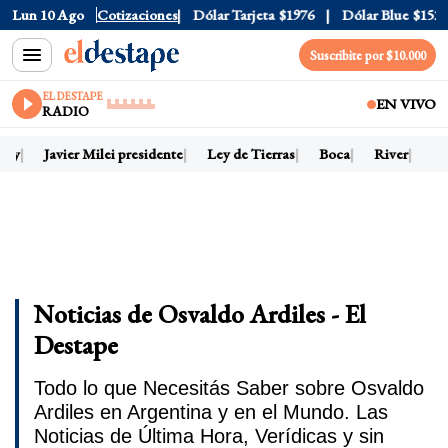
Lun 10 Ago
Dólar Oficial
Cotizaciones
$1520
Dólar Tarjeta
$1976
Dólar Blue
$1525
Suscribite por $10.000
EL DESTAPE
EN VIVO
RADIO
hoy
Javier Milei presidente
Ley de Tierras
Boca
River
Dó
Noticias de Osvaldo Ardiles - El
Destape
Todo lo que Necesitás Saber sobre Osvaldo
Ardiles en Argentina y en el Mundo. Las
Noticias de Última Hora, Verídicas y sin