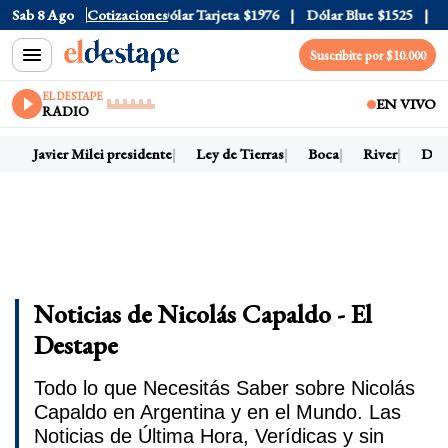
lar Oficial
Sab 8 Ago
$1520
Cotizaciones
Dólar Tarjeta
$1976
Dólar Blue
$1525
Dól
Suscribite por $10.000
EL DESTAPE
EN VIVO
RADIO
Javier Milei presidente
Ley de Tierras
Boca
River
Dólar
Noticias de Nicolás Capaldo - El
Destape
Todo lo que Necesitás Saber sobre Nicolás
Capaldo en Argentina y en el Mundo. Las
Noticias de Última Hora, Verídicas y sin