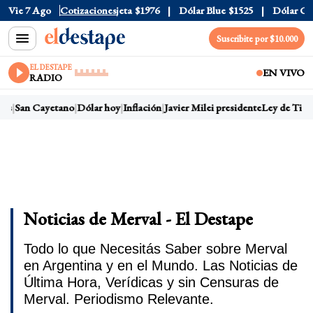
al
$1520
Vie 7 Ago
Dólar Tarjeta
Cotizaciones
$1976
Dólar Blue
$1525
Dólar CCL
$1
Suscribite por $10.000
EL DESTAPE
EN VIVO
RADIO
s
San Cayetano
Dólar hoy
Inflación
Javier Milei presidente
Ley de Tierra
Noticias de Merval - El Destape
Todo lo que Necesitás Saber sobre Merval
en Argentina y en el Mundo. Las Noticias de
Última Hora, Verídicas y sin Censuras de
Merval. Periodismo Relevante.