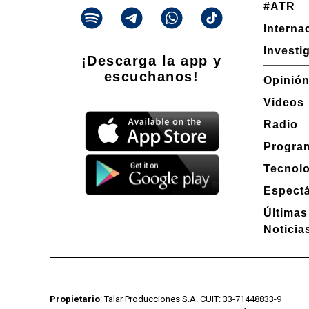
#ATR
Interna
Investi
¡Descarga la app y
escuchanos!
Opinió
Videos
Radio
Progra
Tecnol
Espect
Últimas
Noticia
Propietario
: Talar Producciones S.A. CUIT: 33-71448833-9