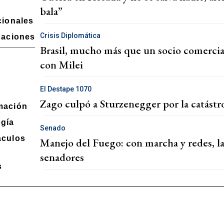
bala”
cionales
Crisis Diplomática
gaciones
Brasil, mucho más que un socio comercial
n
con Milei
El Destape 1070
Zago culpó a Sturzenegger por la catástrof
mación
ogía
Senado
áculos
Manejo del Fuego: con marcha y redes, la
senadores
s