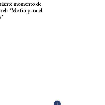
stiante momento de
rel: "Me fui para el
o"
1