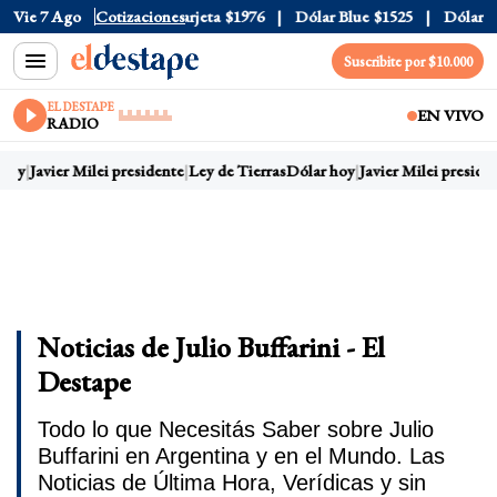
cial
Vie 7 Ago
$1520
Cotizaciones
Dólar Tarjeta
$1976
Dólar Blue
$1525
Dólar CCL
Suscribite por $10.000
EL DESTAPE
EN VIVO
RADIO
hoy
Javier Milei presidente
Ley de Tierras
Dólar hoy
Javier Milei presiden
Noticias de Julio Buffarini - El
Destape
Todo lo que Necesitás Saber sobre Julio
Buffarini en Argentina y en el Mundo. Las
Noticias de Última Hora, Verídicas y sin