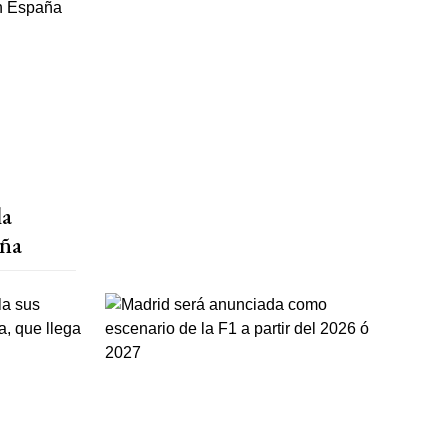
la
aña