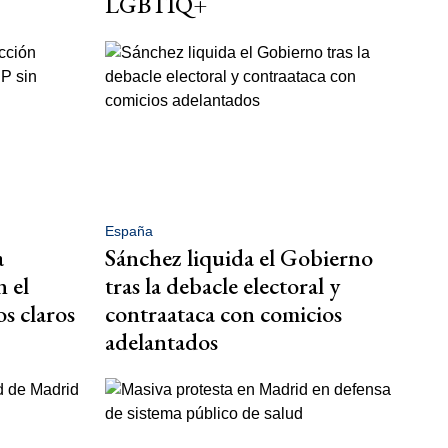
LGBTIQ+
España
a
Sánchez liquida el Gobierno
n el
tras la debacle electoral y
os claros
contraataca con comicios
adelantados