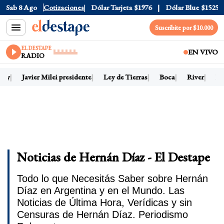
Sab 8 Ago
Dólar Oficial
Cotizaciones
$1520
Dólar Tarjeta
$1976
Dólar Blue
$1525
Suscribite por $10.000
EL DESTAPE
EN VIVO
RADIO
hoy
Javier Milei presidente
Ley de Tierras
Boca
River
Dól
Noticias de Hernán Díaz - El Destape
Todo lo que Necesitás Saber sobre Hernán
Díaz en Argentina y en el Mundo. Las
Noticias de Última Hora, Verídicas y sin
Censuras de Hernán Díaz. Periodismo