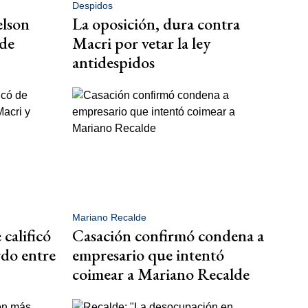
Despidos
elson
La oposición, dura contra
lde
Macri por vetar la ley
antidespidos
Mariano Recalde
calificó
Casación confirmó condena a
rdo entre
empresario que intentó
coimear a Mariano Recalde