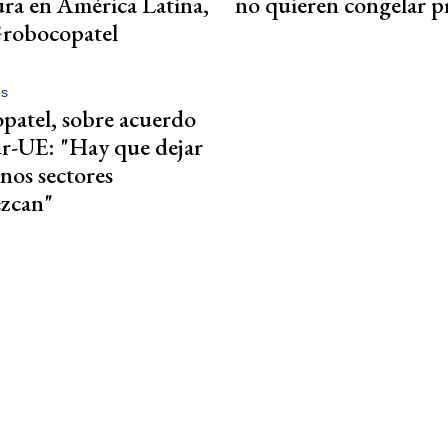
ura en América Latina,
no quieren congelar p
Grobocopatel
es
atel, sobre acuerdo
r-UE: "Hay que dejar
nos sectores
ezcan"