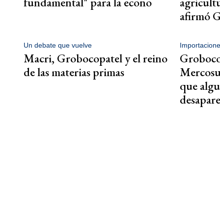
fundamental" para la econo
agricult
afirmó 
Un debate que vuelve
Importacion
Macri, Grobocopatel y el reino
Grobocop
de las materias primas
Mercosu
que algu
desapar