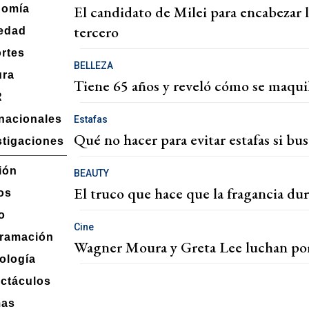
El candidato de Milei para encabezar
nomía
tercero
edad
rtes
BELLEZA
ura
Tiene 65 años y reveló cómo se maquil
R
rnacionales
Estafas
Qué no hacer para evitar estafas si bu
stigaciones
ión
BEAUTY
El truco que hace que la fragancia du
os
o
Cine
ramación
Wagner Moura y Greta Lee luchan por 
ología
ctáculos
mas