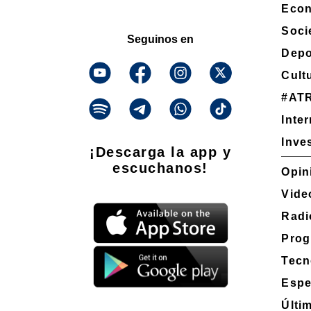
Eco
Soci
Seguinos en
Depo
Cult
#AT
Inte
Inve
¡Descarga la app y
escuchanos!
Opin
Vide
Radi
Prog
Tecn
Espe
Últi