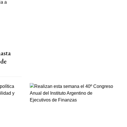
asta
ede