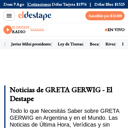
Dom 9 Ago
Dólar Oficial
Cotizaciones
$1520
Dólar Tarjeta
$1976
Dólar Blue
$1525
Suscribite por $10.000
EL DESTAPE
EN VIVO
RADIO
oy
Javier Milei presidente
Ley de Tierras
Boca
River
Dól
Noticias de GRETA GERWIG - El
Destape
Todo lo que Necesitás Saber sobre GRETA
GERWIG en Argentina y en el Mundo. Las
Noticias de Última Hora, Verídicas y sin