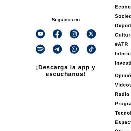
Econo
Socie
Seguinos en
Depor
Cultur
#ATR
Intern
Invest
¡Descarga la app y
escuchanos!
Opini
Video
Radio
Progr
Tecno
Espec