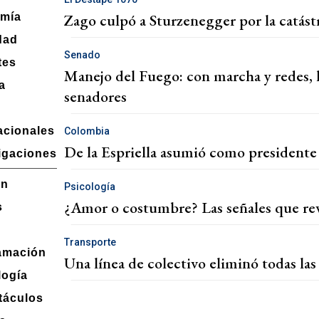
Zago culpó a Sturzenegger por la catástr
mía
dad
Senado
tes
Manejo del Fuego: con marcha y redes, l
a
senadores
acionales
Colombia
De la Espriella asumió como presidente 
igaciones
ón
Psicología
¿Amor o costumbre? Las señales que rev
s
Transporte
amación
Una línea de colectivo eliminó todas las
logía
táculos