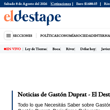
Dólar Blue
Sabado 8 de Agosto del 2026
$1525
Dólar CCL
Cotizaciones
$1580.7
Euro
$1688.03
Riesgo 
SECCIONES
POLÍTICA
ECONOMÍA
SOCIEDAD
INTERNA
i presidente
Ley de Tierras
Boca
River
Dólar hoy
Javier 
EN VIVO
Noticias de Gastón Duprat - El Des
Todo lo que Necesitás Saber sobre Gastón