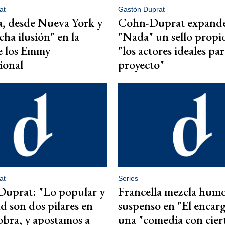
at
Gastón Duprat
a, desde Nueva York y
Cohn-Duprat expand
ha ilusión" en la
"Nada" un sello propi
e los Emmy
"los actores ideales pa
ional
proyecto"
at
Series
Duprat: "Lo popular y
Francella mezcla humo
ad son dos pilares en
suspenso en "El encar
obra, y apostamos a
una "comedia con cier