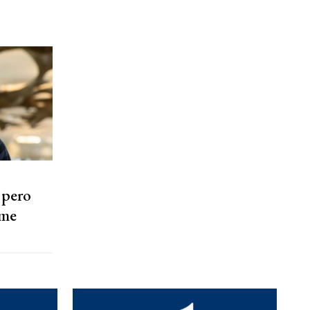
 pero
rme