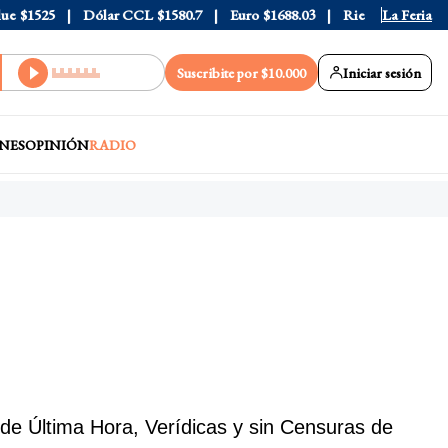
$1525
Dólar CCL
$1580.7
Euro
$1688.03
Riesgo País
La Feria
408
Suscribite por $10.000
Iniciar sesión
NES
OPINIÓN
RADIO
de Última Hora, Verídicas y sin Censuras de