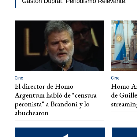
Gastón Duprat. Periodismo Relevante.
Cine
Cine
El director de Homo
Homo Arg
Argentum habló de "censura
de Guille
peronista" a Brandoni y lo
streamin
abuchearon