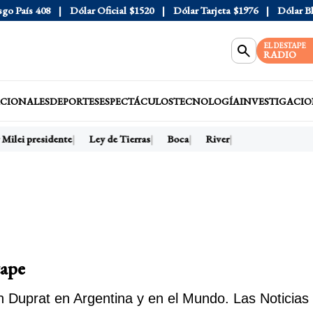
País
408
Dólar Oficial
$1520
Dólar Tarjeta
$1976
Dólar Blue
EL DESTAPE
RADIO
CIONALES
DEPORTES
ESPECTÁCULOS
TECNOLOGÍA
INVESTIGACIO
Milei presidente
Ley de Tierras
Boca
River
tape
 Duprat en Argentina y en el Mundo. Las Noticias 