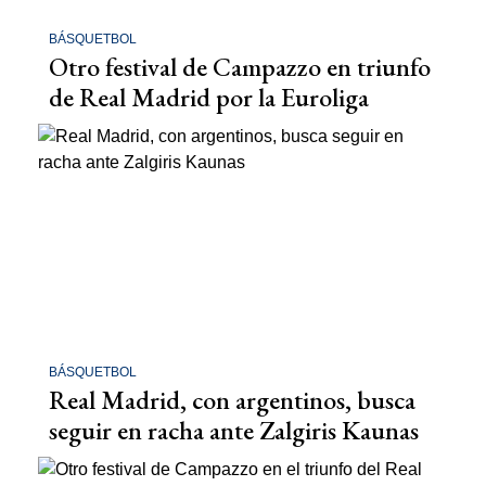
BÁSQUETBOL
Otro festival de Campazzo en triunfo
de Real Madrid por la Euroliga
BÁSQUETBOL
Real Madrid, con argentinos, busca
seguir en racha ante Zalgiris Kaunas