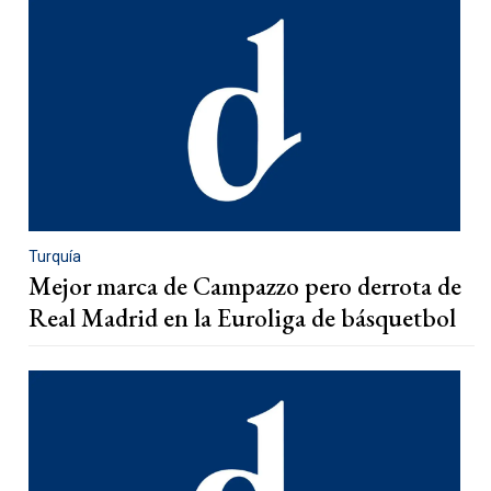
Turquía
Mejor marca de Campazzo pero derrota de
Real Madrid en la Euroliga de básquetbol