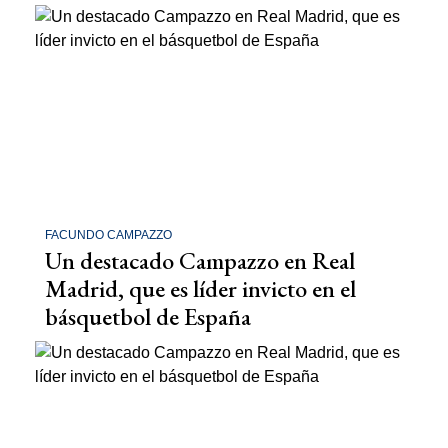
FACUNDO CAMPAZZO
Un destacado Campazzo en Real
Madrid, que es líder invicto en el
básquetbol de España