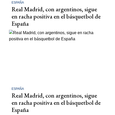
ESPAÑA
Real Madrid, con argentinos, sigue
en racha positiva en el básquetbol de
España
ESPAÑA
Real Madrid, con argentinos, sigue
en racha positiva en el básquetbol de
España