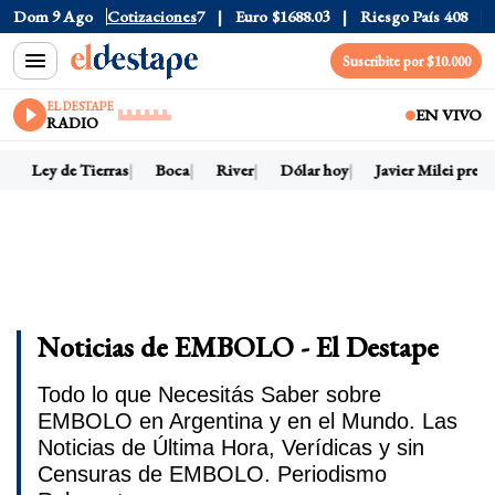
1525
Dom 9 Ago
Dólar CCL
Cotizaciones
$1580.7
Euro
$1688.03
Riesgo País
408
D
Suscribite por $10.000
EL DESTAPE
EN VIVO
RADIO
Ley de Tierras
Boca
River
Dólar hoy
Javier Milei presi
Noticias de EMBOLO - El Destape
Todo lo que Necesitás Saber sobre
EMBOLO en Argentina y en el Mundo. Las
Noticias de Última Hora, Verídicas y sin
Censuras de EMBOLO. Periodismo