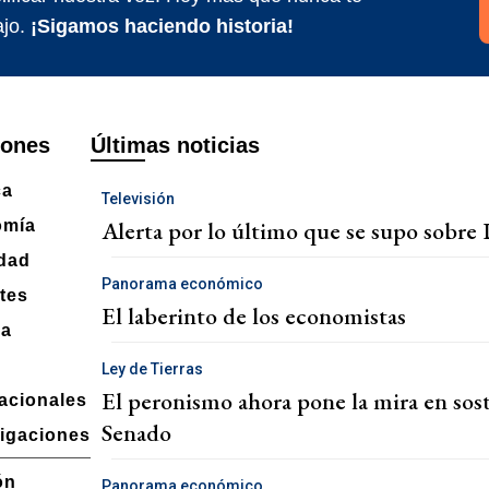
jo.
¡Sigamos haciendo historia!
iones
Últimas noticias
ca
Televisión
Alerta por lo último que se supo sobre 
omía
dad
Panorama económico
tes
El laberinto de los economistas
ra
Ley de Tierras
El peronismo ahora pone la mira en sost
nacionales
Senado
tigaciones
ón
Panorama económico