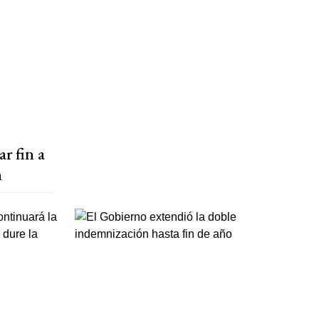
r fin a
n