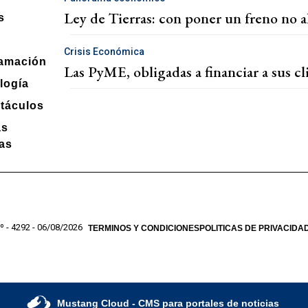
Ley de Tierras: con poner un freno no a
s
Crisis Económica
amación
Las PyME, obligadas a financiar a sus cli
logía
táculos
as
ias
º - 4292 - 06/08/2026
TERMINOS Y CONDICIONES
POLITICAS DE PRIVACIDA
Mustang Cloud
- CMS para portales de noticias