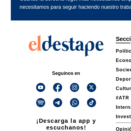
necesitamos para seguir haciendo nuestro traba
Secc
Políti
Econ
Socie
Seguinos en
Depor
Cultu
#ATR
Inter
Inves
¡Descarga la app y
escuchanos!
Opini