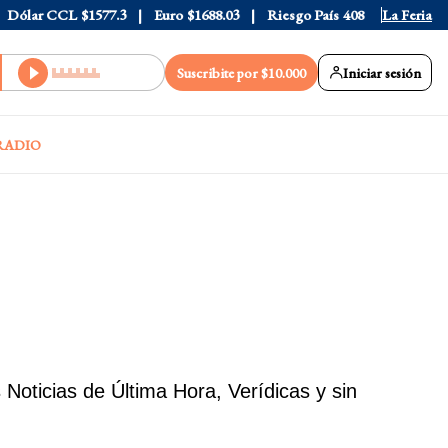
 CCL
$1577.3
Euro
$1688.03
Riesgo País
408
La Feria
Suscribite por $10.000
Iniciar sesión
RADIO
oticias de Última Hora, Verídicas y sin