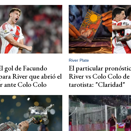
River Plate
El gol de Facundo
El particular pronósti
para River que abrió el
River vs Colo Colo de
r ante Colo Colo
tarotista: "Claridad"