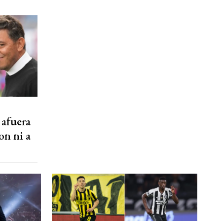
 afuera
on ni a