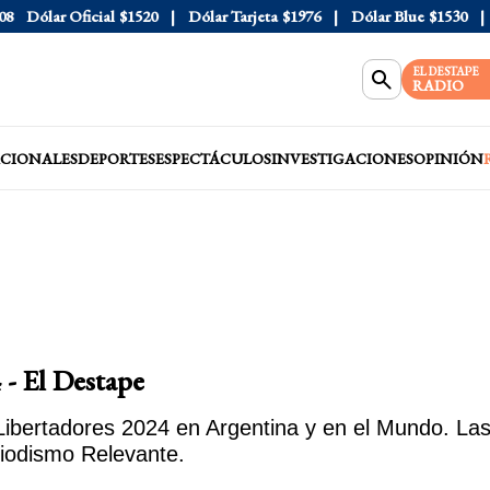
ar Oficial
$1520
Dólar Tarjeta
$1976
Dólar Blue
$1530
Dólar
EL DESTAPE
RADIO
CIONALES
DEPORTES
ESPECTÁCULOS
INVESTIGACIONES
OPINIÓN
 - El Destape
bertadores 2024 en Argentina y en el Mundo. Las N
iodismo Relevante.