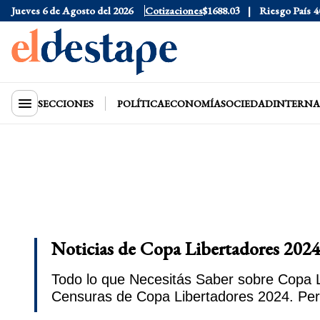
1530
Jueves 6 de Agosto del 2026
Dólar CCL
$1577.3
Euro
Cotizaciones
$1688.03
Riesgo País
408
Dól
SECCIONES
POLÍTICA
ECONOMÍA
SOCIEDAD
INTERNA
Noticias de Copa Libertadores 2024
Todo lo que Necesitás Saber sobre Copa Li
Censuras de Copa Libertadores 2024. Per