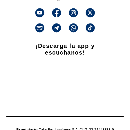
¡Descarga la app y
escuchanos!
Propietario
: Talar Producciones S.A. CUIT: 33-71448833-9