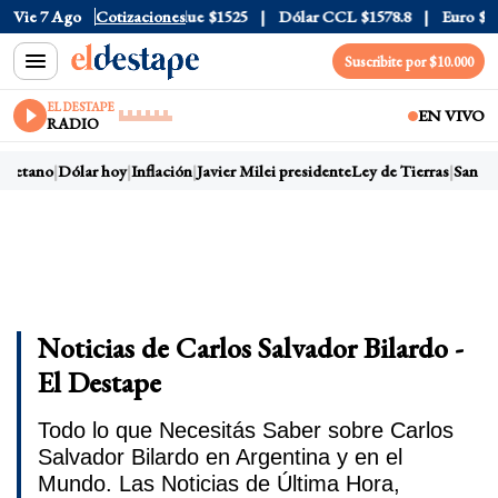
eta
Vie 7 Ago
$1976
Dólar Blue
Cotizaciones
$1525
Dólar CCL
$1578.8
Euro
$1688.0
Suscribite por $10.000
EL DESTAPE
EN VIVO
RADIO
etano
Dólar hoy
Inflación
Javier Milei presidente
Ley de Tierras
San Cay
Noticias de Carlos Salvador Bilardo -
El Destape
Todo lo que Necesitás Saber sobre Carlos
Salvador Bilardo en Argentina y en el
Mundo. Las Noticias de Última Hora,