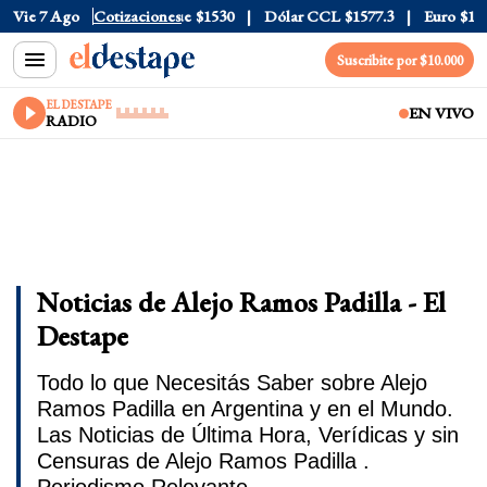
ta
Vie 7 Ago
$1976
Dólar Blue
Cotizaciones
$1530
Dólar CCL
$1577.3
Euro
$1688.03
Suscribite por $10.000
EL DESTAPE
EN VIVO
RADIO
Noticias de Alejo Ramos Padilla - El
Destape
Todo lo que Necesitás Saber sobre Alejo
Ramos Padilla en Argentina y en el Mundo.
Las Noticias de Última Hora, Verídicas y sin
Censuras de Alejo Ramos Padilla .