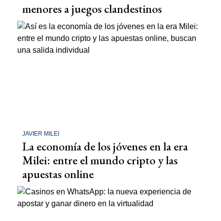
menores a juegos clandestinos
JAVIER MILEI
La economía de los jóvenes en la era
Milei: entre el mundo cripto y las
apuestas online