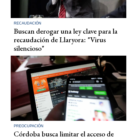
RECAUDACIÓN
Buscan derogar una ley clave para la
recaudación de Llaryora: "Virus
silencioso"
PREOCUPACIÓN
Córdoba busca limitar el acceso de