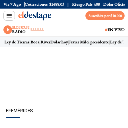
r CCL
Vie 7 Ago
$1575.8
Cotizaciones
Euro
$1688.03
Riesgo País
408
Dólar Oficial
$152
Suscribite por $10.000
EL DESTAPE
EN VIVO
RADIO
e
Ley de Tierras
Boca
River
Dólar hoy
Javier Milei presidente
Ley de Tier
EFEMÉRIDES