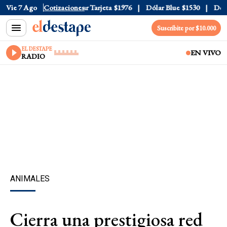
 Oficial
Vie 7 Ago
$1520
Cotizaciones
Dólar Tarjeta
$1976
Dólar Blue
$1530
Dólar 
Suscribite por $10.000
EL DESTAPE
EN VIVO
RADIO
ANIMALES
Cierra una prestigiosa red