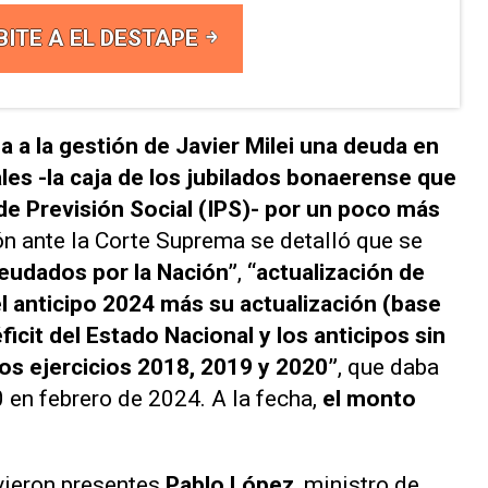
BITE A EL DESTAPE
ma a la gestión de Javier Milei una deuda en
es -la caja de los jubilados bonaerense que
 de Previsión Social (IPS)- por un poco más
ón ante la Corte Suprema se detalló que se
deudados por la Nación”
,
“actualización de
l anticipo 2024 más su actualización (base
éficit del Estado Nacional y los anticipos sin
los ejercicios 2018, 2019 y 2020”
, que daba
 en febrero de 2024. A la fecha,
el monto
vieron presentes
Pablo López
, ministro de