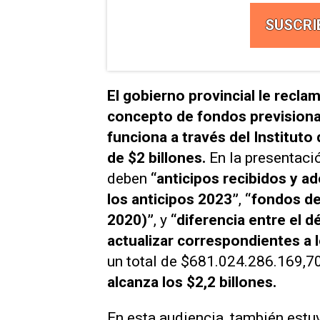
SUSCRI
El gobierno provincial le recla
concepto de fondos previsional
funciona a través del Instituto
de $2 billones.
En la presentaci
deben
“anticipos recibidos y a
los anticipos 2023”
,
“fondos de
2020)”
, y
“diferencia entre el d
actualizar correspondientes a 
un total de $681.024.286.169,70
alcanza los $2,2 billones.
En esta audiencia, también estu