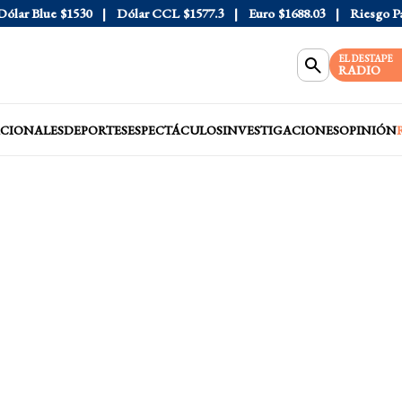
r Blue
$1530
Dólar CCL
$1577.3
Euro
$1688.03
Riesgo País
4
EL DESTAPE
RADIO
CIONALES
DEPORTES
ESPECTÁCULOS
INVESTIGACIONES
OPINIÓN