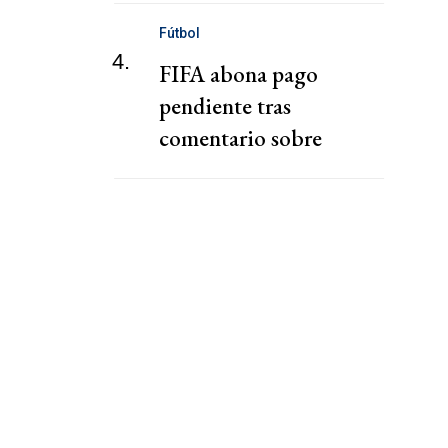
cooperativa Argentina
Fútbol
4.
FIFA abona pago
pendiente tras
comentario sobre
"chantaje" del presidente
de la Federación Jordana