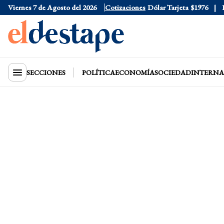
Viernes 7 de Agosto del 2026
Dólar Oficial
$1520
Cotizaciones
Dólar Tarjeta
$1976
Dóla
SECCIONES
POLÍTICA
ECONOMÍA
SOCIEDAD
INTERNA