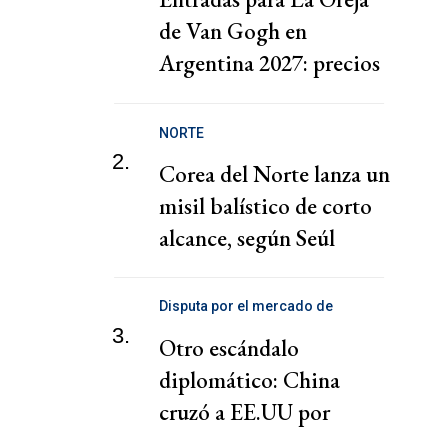
de Van Gogh en
Argentina 2027: precios
y fecha
NORTE
2.
Corea del Norte lanza un
misil balístico de corto
alcance, según Seúl
Disputa por el mercado de
telecomunicaciones
3.
Otro escándalo
diplomático: China
cruzó a EE.UU por
presionar a una