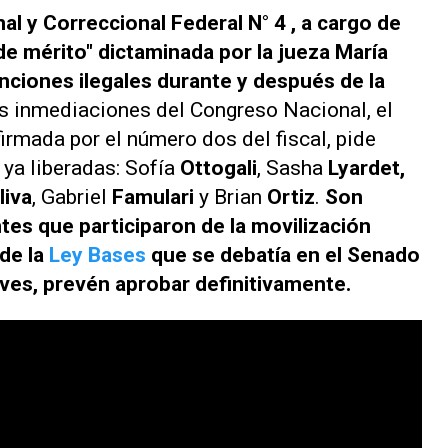
nal y Correccional Federal N° 4 , a cargo de
a de mérito" dictaminada por la jueza María
enciones ilegales durante y después de la
as inmediaciones del Congreso Nacional, el
irmada por el número dos del fiscal, pide
 ya liberadas: Sofía
Ottogali
, Sasha
Lyardet,
liva
, Gabriel
Famulari
y Brian
Ortiz
.
Son
tes que participaron de la movilización
de la
Ley Bases
que se debatía en el Senado
ueves, prevén aprobar definitivamente.