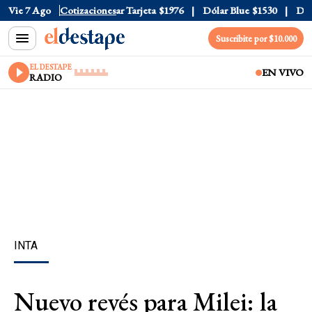
r Oficial
Vie 7 Ago
$1520
Cotizaciones
Dólar Tarjeta
$1976
Dólar Blue
$1530
Dólar
Suscribite por $10.000
EL DESTAPE
EN VIVO
RADIO
INTA
Nuevo revés para Milei: la