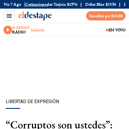
ar Oficial
Vie 7 Ago
$1520
Cotizaciones
Dólar Tarjeta
$1976
Dólar Blue
$1530
Dólar
Suscribite por $10.000
EL DESTAPE
EN VIVO
RADIO
LIBERTAD DE EXPRESIÓN
“Corruptos son ustedes”: