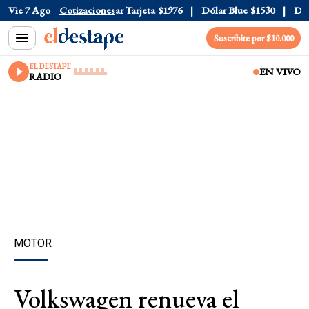
r Oficial
Vie 7 Ago
$1520
Cotizaciones
Dólar Tarjeta
$1976
Dólar Blue
$1530
Dólar
Suscribite por $10.000
EL DESTAPE
EN VIVO
RADIO
MOTOR
Volkswagen renueva el