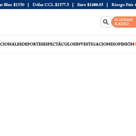
lue
$1530
Dólar CCL
$1577.3
Euro
$1688.03
Riesgo País
408
EL DESTAPE
RADIO
CIONALES
DEPORTES
ESPECTÁCULOS
INVESTIGACIONES
OPINIÓN