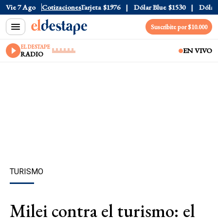
Oficial
Vie 7 Ago
$1520
Cotizaciones
Dólar Tarjeta
$1976
Dólar Blue
$1530
Dólar C
Suscribite por $10.000
EL DESTAPE
EN VIVO
RADIO
TURISMO
Milei contra el turismo: el