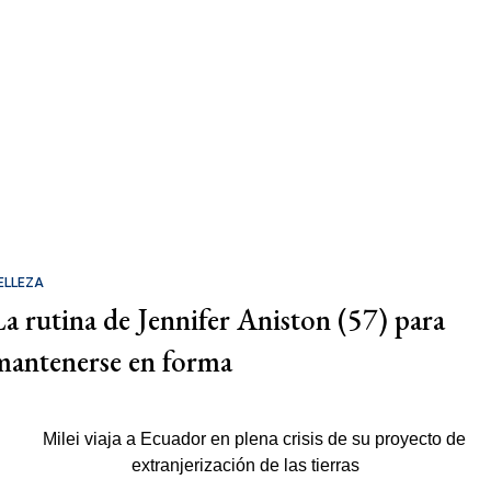
ELLEZA
La rutina de Jennifer Aniston (57) para
mantenerse en forma