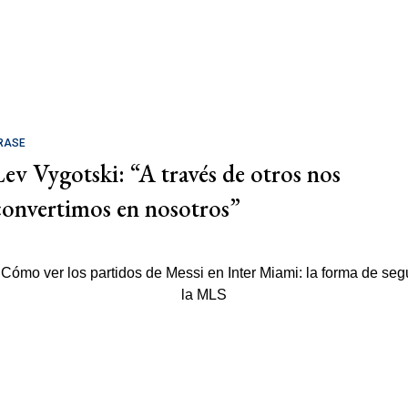
RASE
Lev Vygotski: “A través de otros nos
convertimos en nosotros”