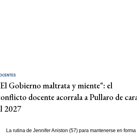
OCENTES
"El Gobierno maltrata y miente": el
conflicto docente acorrala a Pullaro de car
al 2027