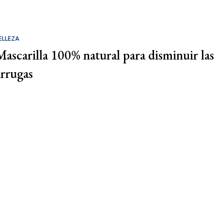
ELLEZA
Mascarilla 100% natural para disminuir las
arrugas