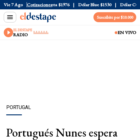
al
Vie 7 Ago
$1520
Dólar Tarjeta
Cotizaciones
$1976
Dólar Blue
$1530
Dólar CCL
$1
Suscribite por $10.000
EL DESTAPE
EN VIVO
RADIO
PORTUGAL
Portugués Nunes espera