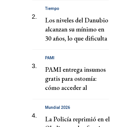
Tiempo
2.
Los niveles del Danubio
alcanzan su mínimo en
30 años, lo que dificulta
la agricultura y la
navegación
PAMI
3.
PAMI entrega insumos
gratis para ostomía:
cómo acceder al
beneficio
Mundial 2026
4.
La Policía reprimió en el