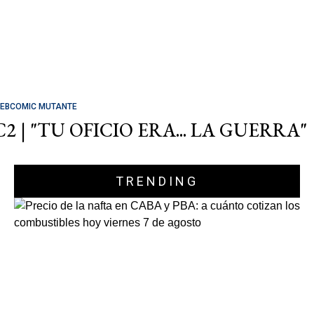
EBCOMIC MUTANTE
C2 | "TU OFICIO ERA... LA GUERRA"
TRENDING