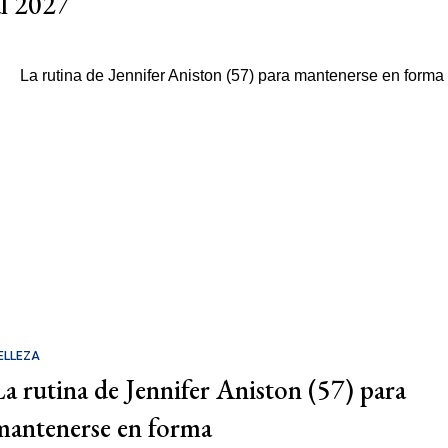
al 2027
ELLEZA
La rutina de Jennifer Aniston (57) para
mantenerse en forma