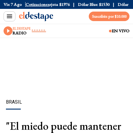
cial
Vie 7 Ago
$1520
Cotizaciones
Dólar Tarjeta
$1976
Dólar Blue
$1530
Dólar CCL
Suscribite por $10.000
EL DESTAPE
EN VIVO
RADIO
BRASIL
"El miedo puede mantener