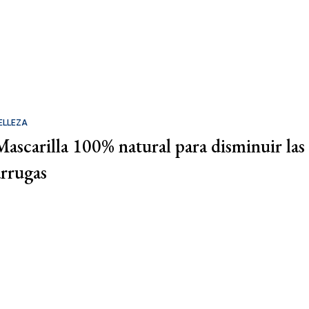
ELLEZA
Mascarilla 100% natural para disminuir las
arrugas