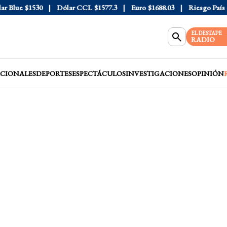
Blue
$1530
Dólar CCL
$1577.3
Euro
$1688.03
Riesgo País
408
EL DESTAPE
RADIO
CIONALES
DEPORTES
ESPECTÁCULOS
INVESTIGACIONES
OPINIÓN