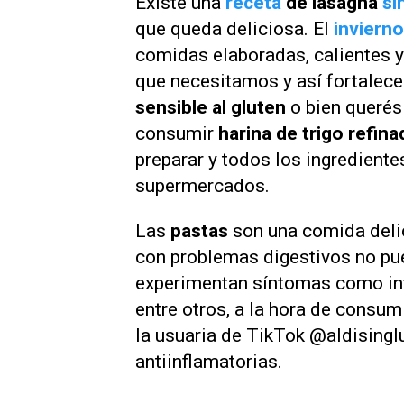
Existe una
receta
de lasagna
si
que queda deliciosa. El
invierno
comidas elaboradas, calientes y 
que necesitamos y así fortalece
sensible al gluten
o bien querés
consumir
harina de trigo refina
preparar y todos los ingrediente
supermercados.
Las
pastas
son una comida deli
con problemas digestivos no pue
experimentan síntomas como infl
entre otros, a la hora de consum
la usuaria de TikTok @aldisinglu
antiinflamatorias.