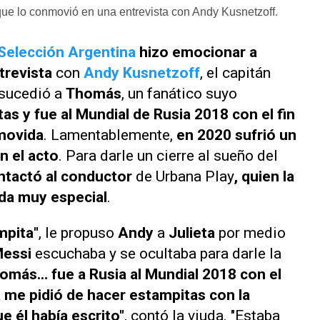
 que lo conmovió en una entrevista con Andy Kusnetzoff.
Selección Argentina
hizo emocionar a
trevista
con
Andy Kusnetzoff
, el capitán
 sucedió a
Thomás
, un fanático suyo
as y fue al Mundial de Rusia 2018 con el fin
 movida
.
Lamentablemente,
en 2020 sufrió un
n el acto
. Para darle un cierre al sueño del
ontactó al conductor
de
Urbana Play
, quien la
da muy especial
.
mpita"
, le propuso
Andy
a
Julieta
por medio
essi
escuchaba y se ocultaba para darle la
omás... fue a Rusia al Mundial 2018 con el
á me pidió de hacer estampitas con la
e él había escrito"
, contó la viuda. "Estaba