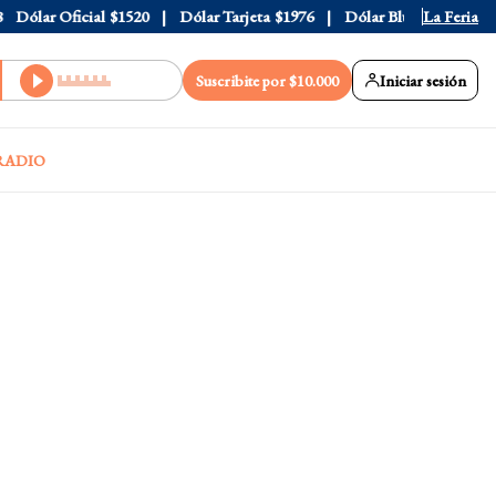
ólar Oficial
$1520
Dólar Tarjeta
$1976
Dólar Blue
$1530
La Feria
Dól
Suscribite por $10.000
Iniciar sesión
RADIO