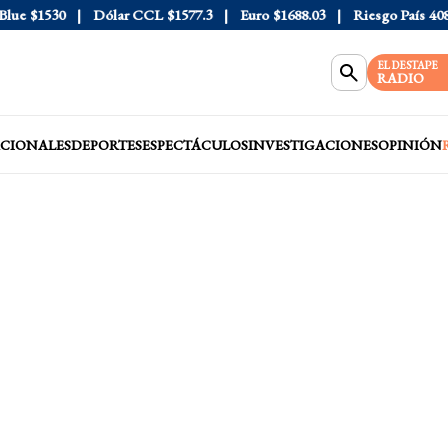
e
$1530
Dólar CCL
$1577.3
Euro
$1688.03
Riesgo País
408
D
EL DESTAPE
RADIO
CIONALES
DEPORTES
ESPECTÁCULOS
INVESTIGACIONES
OPINIÓN