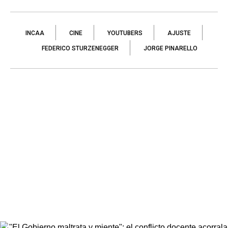
INCAA
CINE
YOUTUBERS
AJUSTE
FEDERICO STURZENEGGER
JORGE PINARELLO