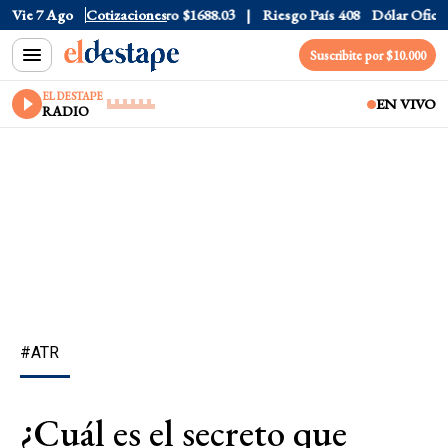
ar CCL
Vie 7 Ago
$1579.5
Cotizaciones
Euro
$1688.03
Riesgo País
408
Dólar Oficial
$1
Suscribite por $10.000
EL DESTAPE
EN VIVO
RADIO
#ATR
¿Cuál es el secreto que