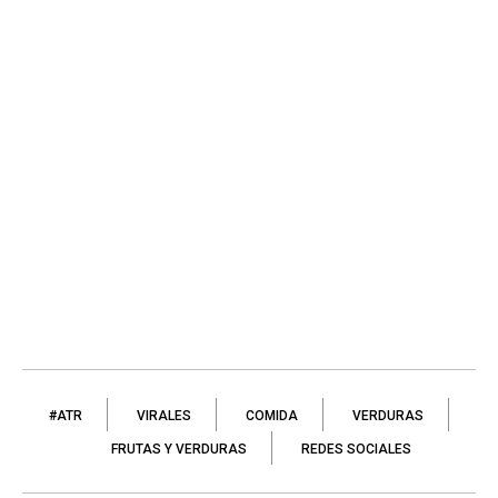
#ATR
VIRALES
COMIDA
VERDURAS
FRUTAS Y VERDURAS
REDES SOCIALES