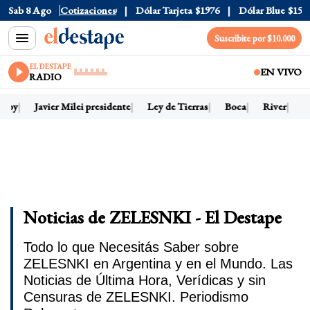
Sab 8 Ago
Dólar Oficial
Cotizaciones
$1520
Dólar Tarjeta
$1976
Dólar Blue
$1525
Suscribite por $10.000
EL DESTAPE
EN VIVO
RADIO
 hoy
Javier Milei presidente
Ley de Tierras
Boca
River
D
Noticias de ZELESNKI - El Destape
Todo lo que Necesitás Saber sobre
ZELESNKI en Argentina y en el Mundo. Las
Noticias de Última Hora, Verídicas y sin
Censuras de ZELESNKI. Periodismo