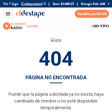
$1530
Vie 7 Ago
Dólar CCL
Cotizaciones
$1577.3
Euro
$1688.03
Riesgo País
408
Dól
Suscribite por $10.000
EL DESTAPE
EN VIVO
RADIO
404
PÁGINA NO ENCONTRADA
Puede que la página solicitada ya no exista, haya
cambiado de nombre o no esté disponible
temporalmente.