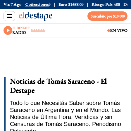
30
Vie 7 Ago
Dólar CCL
Cotizaciones
$1577.3
Euro
$1688.03
Riesgo País
408
Dólar 
Suscribite por $10.000
EL DESTAPE
EN VIVO
RADIO
Noticias de Tomás Saraceno - El
Destape
Todo lo que Necesitás Saber sobre Tomás
Saraceno en Argentina y en el Mundo. Las
Noticias de Última Hora, Verídicas y sin
Censuras de Tomás Saraceno. Periodismo