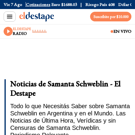
Dólar CCL
Vie 7 Ago
$1579.8
Cotizaciones
Euro
$1688.03
Riesgo País
408
Dólar Oficia
Suscribite por $10.000
EL DESTAPE
EN VIVO
RADIO
Noticias de Samanta Schweblin - El
Destape
Todo lo que Necesitás Saber sobre Samanta
Schweblin en Argentina y en el Mundo. Las
Noticias de Última Hora, Verídicas y sin
Censuras de Samanta Schweblin.