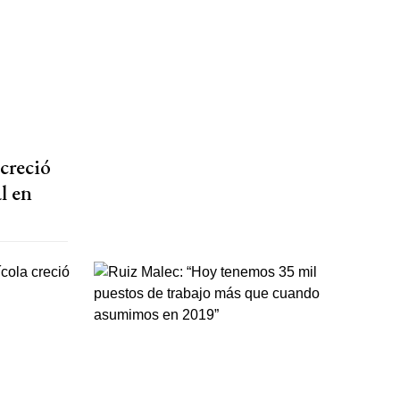
 creció
l en