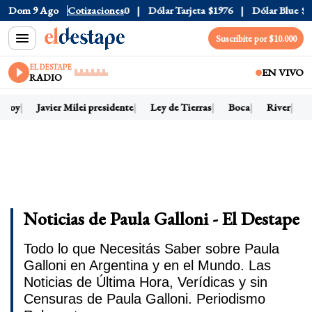
Dom 9 Ago
Dólar Oficial
Cotizaciones
$1520
Dólar Tarjeta
$1976
Dólar Blue
$1
Suscribite por $10.000
EL DESTAPE
EN VIVO
RADIO
 hoy
Javier Milei presidente
Ley de Tierras
Boca
River
D
Noticias de Paula Galloni - El Destape
Todo lo que Necesitás Saber sobre Paula
Galloni en Argentina y en el Mundo. Las
Noticias de Última Hora, Verídicas y sin
Censuras de Paula Galloni. Periodismo