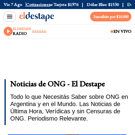
 Oficial
Vie 7 Ago
$1520
Cotizaciones
Dólar Tarjeta
$1976
Dólar Blue
$1530
Dólar 
Suscribite por $10.000
EL DESTAPE
EN VIVO
RADIO
Noticias de ONG - El Destape
Todo lo que Necesitás Saber sobre ONG en
Argentina y en el Mundo. Las Noticias de
Última Hora, Verídicas y sin Censuras de
ONG. Periodismo Relevante.