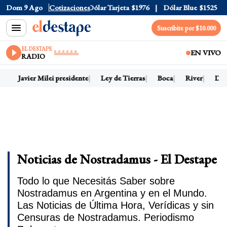
Dólar Oficial
Dom 9 Ago
$1520
Cotizaciones
Dólar Tarjeta
$1976
Dólar Blue
$1525
Dó
Suscribite por $10.000
EL DESTAPE
EN VIVO
RADIO
y
Javier Milei presidente
Ley de Tierras
Boca
River
Dólar
Noticias de Nostradamus - El Destape
Todo lo que Necesitás Saber sobre
Nostradamus en Argentina y en el Mundo.
Las Noticias de Última Hora, Verídicas y sin
Censuras de Nostradamus. Periodismo