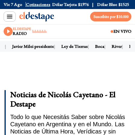
Dólar Oficial
Vie 7 Ago
Cotizaciones
$1520
Dólar Tarjeta
$1976
Dólar Blue
$1525
D
Suscribite por $10.000
EL DESTAPE
EN VIVO
RADIO
oy
Javier Milei presidente
Ley de Tierras
Boca
River
Dól
Noticias de Nicolás Cayetano - El
Destape
Todo lo que Necesitás Saber sobre Nicolás
Cayetano en Argentina y en el Mundo. Las
Noticias de Última Hora, Verídicas y sin