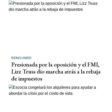
REINO UNIDO
Presionada por la oposición y el FMI,
Lizz Truss dio marcha atrás a la rebaja
de impuestos