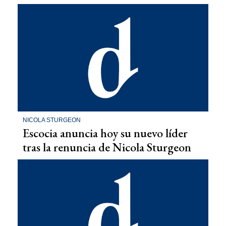
NICOLA STURGEON
Escocia anuncia hoy su nuevo líder
tras la renuncia de Nicola Sturgeon