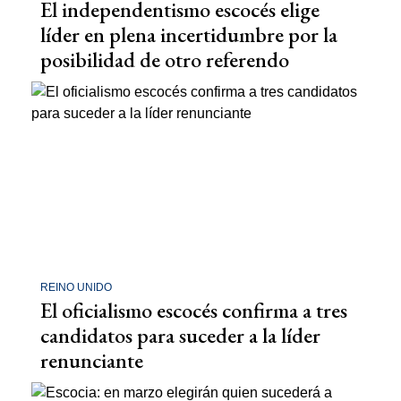
El independentismo escocés elige
líder en plena incertidumbre por la
posibilidad de otro referendo
REINO UNIDO
El oficialismo escocés confirma a tres
candidatos para suceder a la líder
renunciante