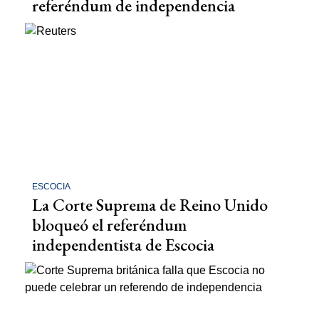
referéndum de independencia
ESCOCIA
La Corte Suprema de Reino Unido
bloqueó el referéndum
independentista de Escocia