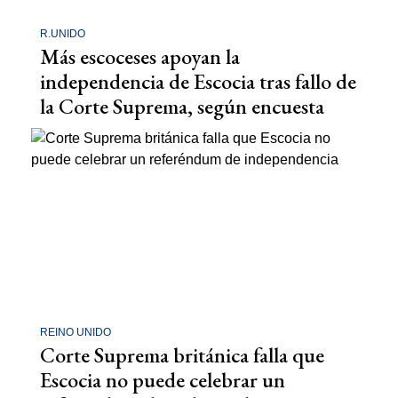
R.UNIDO
Más escoceses apoyan la
independencia de Escocia tras fallo de
la Corte Suprema, según encuesta
REINO UNIDO
Corte Suprema británica falla que
Escocia no puede celebrar un