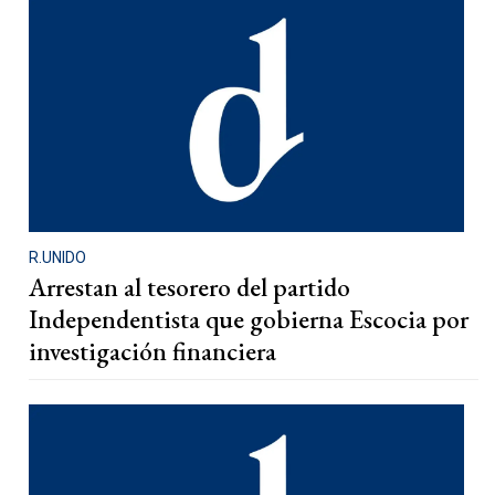
R.UNIDO
Arrestan al tesorero del partido
Independentista que gobierna Escocia por
investigación financiera