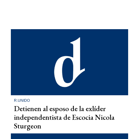
R.UNIDO
Detienen al esposo de la exlíder
independentista de Escocia Nicola
Sturgeon