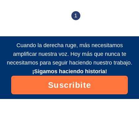
1
Cuando la derecha ruge, más necesitamos
amplificar nuestra voz. Hoy más que nunca te
necesitamos para seguir haciendo nuestro trabajo.
¡Sigamos haciendo historia!
Suscribite