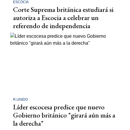
ESCOCIA
Corte Suprema británica estudiará si
autoriza a Escocia a celebrar un
referendo de independencia
R.UNIDO
Líder escocesa predice que nuevo
Gobierno británico "girará aún más a
la derecha"