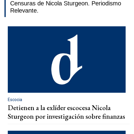
Censuras de Nicola Sturgeon. Periodismo
Relevante.
Escocia
Detienen a la exlíder escocesa Nicola
Sturgeon por investigación sobre finanzas