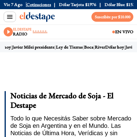
Vie 7 Ago
Dólar Oficial
Cotizaciones
$1520
Dólar Tarjeta
$1976
Dólar Blue
$1525
Suscribite por $10.000
EL DESTAPE
EN VIVO
RADIO
r hoy
Javier Milei presidente
Ley de Tierras
Boca
River
Dólar hoy
Javier
Noticias de Mercado de Soja - El
Destape
Todo lo que Necesitás Saber sobre Mercado
de Soja en Argentina y en el Mundo. Las
Noticias de Última Hora, Verídicas y sin