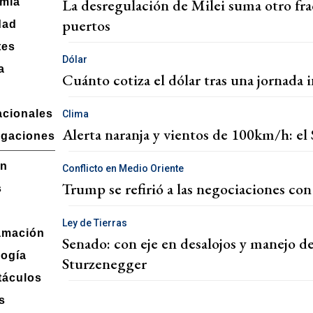
La desregulación de Milei suma otro frac
mía
puertos
dad
tes
Dólar
a
Cuánto cotiza el dólar tras una jornada 
acionales
Clima
Alerta naranja y vientos de 100km/h: el 
igaciones
ón
Conflicto en Medio Oriente
Trump se refirió a las negociaciones co
s
Ley de Tierras
amación
Senado: con eje en desalojos y manejo d
logía
Sturzenegger
táculos
s