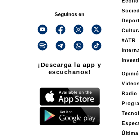
Econo
Socie
Seguinos en
Depor
Cultur
#ATR
Intern
Invest
¡Descarga la app y
escuchanos!
Opini
Video
Radio
Progr
Tecno
Espec
Última